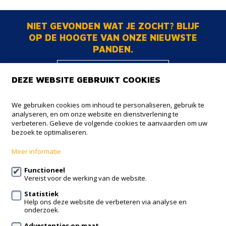
NIET GEVONDEN WAT JE ZOCHT? BLIJF
OP DE HOOGTE VAN ONZE NIEUWSTE
PANDEN.
BLIJF OP DE
DEZE WEBSITE GEBRUIKT COOKIES
HOOGTE
We gebruiken cookies om inhoud te personaliseren, gebruik te
analyseren, en om onze website en dienstverlening te
NOBIS+
verbeteren. Gelieve de volgende cookies te aanvaarden om uw
bezoek te optimaliseren.
Onze Lieve Vrouwstraat 18
3050 Oud-Heverlee
Meer informatie
016 38 73 38
Functioneel
Vereist voor de werking van de website.
info@nobisplus.be
Statistiek
Help ons deze website de verbeteren via analyse en
Volg ons op:
onderzoek.
Advertenties op maat