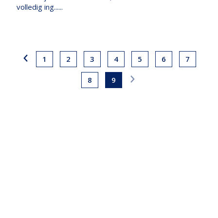
volledig ing......
1
2
3
4
5
6
7
8
9