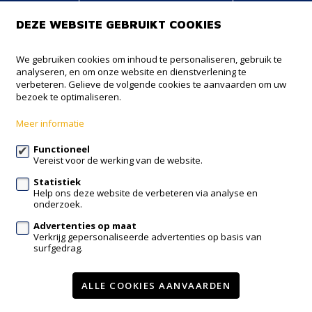
DEZE WEBSITE GEBRUIKT COOKIES
NOBIS+
We gebruiken cookies om inhoud te personaliseren, gebruik te
analyseren, en om onze website en dienstverlening te
Onze Lieve Vrouwstraat 18
verbeteren. Gelieve de volgende cookies te aanvaarden om uw
3050 Oud-Heverlee
bezoek te optimaliseren.
016 38 73 38
Meer informatie
info@nobisplus.be
Functioneel
Vereist voor de werking van de website.
Volg ons op:
Statistiek
Help ons deze website de verbeteren via analyse en
onderzoek.
Advertenties op maat
Verkrijg gepersonaliseerde advertenties op basis van
surfgedrag.
Te koop
Nieuwbouw
Contact
Diensten
Nieuws
ALLE COOKIES AANVAARDEN
Wijzig cookie voorkeuren