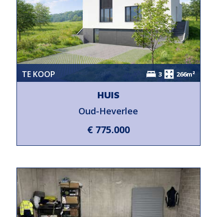
TE KOOP
3
266m²
HUIS
Oud-Heverlee
€ 775.000