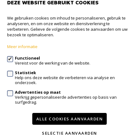
DEZE WEBSITE GEBRUIKT COOKIES
NOBIS+
We gebruiken cookies om inhoud te personaliseren, gebruik te
analyseren, en om onze website en dienstverlening te
Onze Lieve Vrouwstraat 18
verbeteren. Gelieve de volgende cookies te aanvaarden om uw
3050 Oud-Heverlee
bezoek te optimaliseren.
016 38 73 38
Meer informatie
info@nobisplus.be
Functioneel
Vereist voor de werking van de website.
Volg ons op:
Statistiek
Help ons deze website de verbeteren via analyse en
onderzoek.
Advertenties op maat
Verkrijg gepersonaliseerde advertenties op basis van
surfgedrag.
Te koop
Nieuwbouw
Contact
Diensten
Nieuws
ALLE COOKIES AANVAARDEN
Wijzig cookie voorkeuren
SELECTIE AANVAARDEN