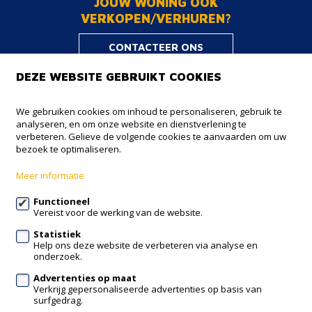
JOUW WONING OOK
VERKOPEN/VERHUREN?
CONTACTEER ONS
DEZE WEBSITE GEBRUIKT COOKIES
NOBIS+
We gebruiken cookies om inhoud te personaliseren, gebruik te
analyseren, en om onze website en dienstverlening te
Onze Lieve Vrouwstraat 18
verbeteren. Gelieve de volgende cookies te aanvaarden om uw
3050 Oud-Heverlee
bezoek te optimaliseren.
016 38 73 38
Meer informatie
info@nobisplus.be
Functioneel
Vereist voor de werking van de website.
Volg ons op:
Statistiek
Help ons deze website de verbeteren via analyse en
onderzoek.
Advertenties op maat
Verkrijg gepersonaliseerde advertenties op basis van
surfgedrag.
Te koop
Nieuwbouw
Contact