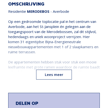
OMSCHRIJVING
Residentie
MERODEBOS
- Averbode
Op een gedroomde toplocatie pal in het centrum van
Averbode, aan het St-Jansplein én gelegen aan de
toegangspoort van de Merodebossen, zal dit stijlvol,
hedendaags en uniek woonproject verrijzen. Hier
komen 31 eigentijdse Bijna-Energieneutrale
nieuwbouwappartementen met 1 of 2 slaapkamers en
ruime terrassen.
De appartementen hebben stuk voor stuk een mooie
leefruimte met grote ramen waardoor de ruimte baadt
in het licht en u een maximaal ruimtegevoel krijgt. Hier
Lees meer
is het echt thuiskomen!
Met het oog op duurzaamheid en het zo laag mogelijk
houden van de energiekosten van onze bewoners,
kozen we ervoor om fossiele brandstoffen te weren
uit het gebouw. In Residentie Merodebos wordt de
DELEN OP
aarde als onuitputtelijke energiebron gebruikt. De