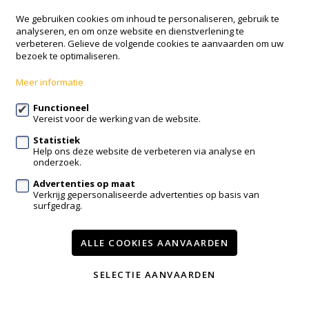
NOBIS+
We gebruiken cookies om inhoud te personaliseren, gebruik te
analyseren, en om onze website en dienstverlening te
Onze Lieve Vrouwstraat 18
verbeteren. Gelieve de volgende cookies te aanvaarden om uw
3050 Oud-Heverlee
bezoek te optimaliseren.
016 38 73 38
Meer informatie
info@nobisplus.be
Functioneel
Vereist voor de werking van de website.
Volg ons op:
Statistiek
Help ons deze website de verbeteren via analyse en
onderzoek.
Advertenties op maat
Verkrijg gepersonaliseerde advertenties op basis van
surfgedrag.
Te koop
Nieuwbouw
Contact
Diensten
Nieuws
ALLE COOKIES AANVAARDEN
Wijzig cookie voorkeuren
SELECTIE AANVAARDEN
voorwaarden
privacy
powered by Whise