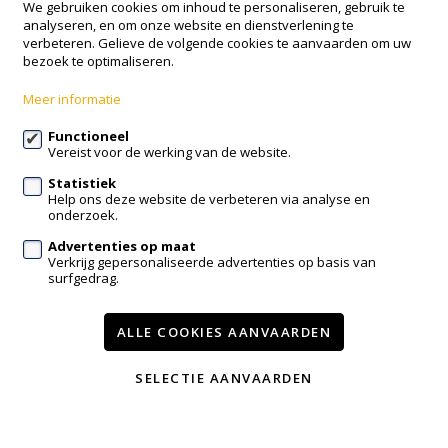
We gebruiken cookies om inhoud te personaliseren, gebruik te
analyseren, en om onze website en dienstverlening te
Onze Lieve Vrouwstraat 18
verbeteren. Gelieve de volgende cookies te aanvaarden om uw
3050 Oud-Heverlee
bezoek te optimaliseren.
016 38 73 38
Meer informatie
info@nobisplus.be
Functioneel
Vereist voor de werking van de website.
Volg ons op:
Statistiek
Help ons deze website de verbeteren via analyse en
onderzoek.
Advertenties op maat
Verkrijg gepersonaliseerde advertenties op basis van
surfgedrag.
Te koop
Nieuwbouw
Contact
Diensten
Nieuws
ALLE COOKIES AANVAARDEN
Wijzig cookie voorkeuren
SELECTIE AANVAARDEN
voorwaarden
privacy
powered by Whise