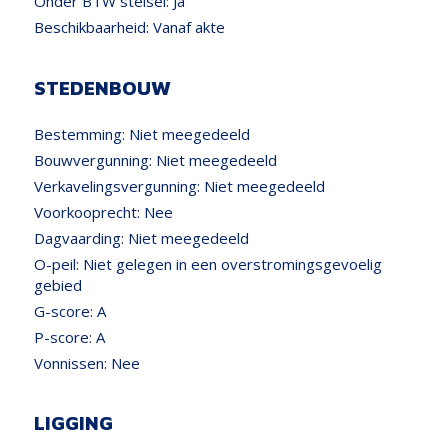
Onder BTW stelsel:
Ja
Beschikbaarheid:
Vanaf akte
STEDENBOUW
Bestemming:
Niet meegedeeld
Bouwvergunning:
Niet meegedeeld
Verkavelingsvergunning:
Niet meegedeeld
Voorkooprecht:
Nee
Dagvaarding:
Niet meegedeeld
O-peil:
Niet gelegen in een overstromingsgevoelig
gebied
G-score:
A
P-score:
A
Vonnissen:
Nee
LIGGING